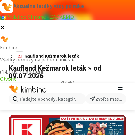
Aktuálne letáky vždy po ruke
Pridať do Chrome - ZADARMO
Kimbino
Kaufland Kežmarok leták
Všetky ponuky na jednom mieste
Kaufland Kežmarok leták » od
(14,1 tis. hodnotení)
09.07.2026
Otvoriť
REKLAMA
Hľadajte obchody, kategórie, produkty...
Zvoľte mesto