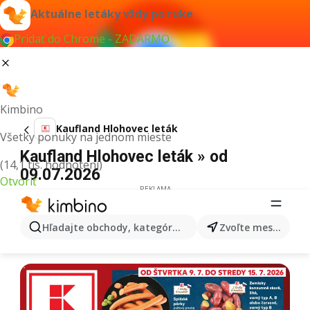
Aktuálne letáky vždy po ruke
Pridať do Chrome - ZADARMO
Kimbino
Kaufland Hlohovec leták
Všetky ponuky na jednom mieste
Kaufland Hlohovec leták » od
(14,1 tis. hodnotení)
09.07.2026
Otvoriť
REKLAMA
Hľadajte obchody, kategórie, produkty...
Zvoľte mesto