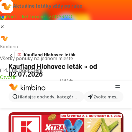
Aktuálne letáky vždy po ruke
Pridať do Chrome - ZADARMO
Kimbino
Kaufland Hlohovec leták
Všetky ponuky na jednom mieste
Kaufland Hlohovec leták » od
(14,1 tis. hodnotení)
02.07.2026
Otvoriť
REKLAMA
Hľadajte obchody, kategórie, produkty...
Zvoľte mesto