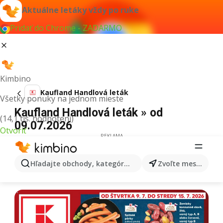
Aktuálne letáky vždy po ruke
Pridať do Chrome - ZADARMO
Kimbino
Kaufland Handlová leták
Všetky ponuky na jednom mieste
Kaufland Handlová leták » od
(14,1 tis. hodnotení)
09.07.2026
Otvoriť
REKLAMA
Hľadajte obchody, kategórie, produkty...
Zvoľte mesto