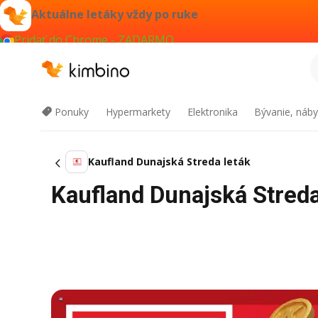
Aktuálne letáky vždy po ruke
Pridať do Chrome - ZADARMO
Ponuky
Hypermarkety
Elektronika
Bývanie, náby
Kaufland Dunajská Streda leták
Kaufland Dunajská Streda