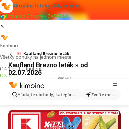
Aktuálne letáky vždy po ruke
Pridať do Chrome - ZADARMO
Kimbino
Kaufland Brezno leták
Všetky ponuky na jednom mieste
Kaufland Brezno leták » od
(14,1 tis. hodnotení)
02.07.2026
Otvoriť
REKLAMA
Hľadajte obchody, kategórie, produkty...
Zvoľte mesto