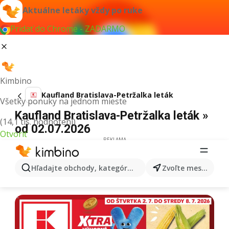
Aktuálne letáky vždy po ruke
Pridať do Chrome - ZADARMO
Kimbino
Kaufland Bratislava-Petržalka leták
Všetky ponuky na jednom mieste
Kaufland Bratislava-Petržalka leták »
(14,1 tis. hodnotení)
od 02.07.2026
Otvoriť
REKLAMA
Hľadajte obchody, kategórie, produkty...
Zvoľte mesto