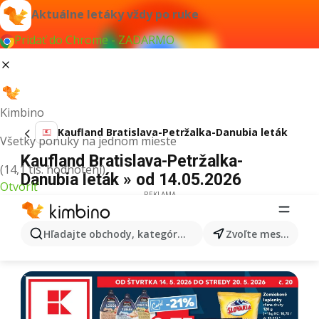
Aktuálne letáky vždy po ruke
Pridať do Chrome - ZADARMO
Kimbino
Kaufland Bratislava-Petržalka-Danubia leták
Všetky ponuky na jednom mieste
Kaufland Bratislava-Petržalka-
(14,1 tis. hodnotení)
Danubia leták » od 14.05.2026
Otvoriť
REKLAMA
Hľadajte obchody, kategórie, produkty...
Zvoľte mesto