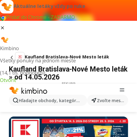
Aktuálne letáky vždy po ruke
Pridať do Chrome - ZADARMO
Kimbino
Kaufland Bratislava-Nové Mesto leták
Všetky ponuky na jednom mieste
Kaufland Bratislava-Nové Mesto leták
(14,1 tis. hodnotení)
» od 14.05.2026
Otvoriť
REKLAMA
Hľadajte obchody, kategórie, produkty...
Zvoľte mesto