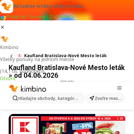
Aktuálne letáky vždy po ruke
Pridať do Chrome - ZADARMO
Kimbino
Kaufland Bratislava-Nové Mesto leták
Všetky ponuky na jednom mieste
Kaufland Bratislava-Nové Mesto leták
(14,1 tis. hodnotení)
» od 04.06.2026
Otvoriť
REKLAMA
Hľadajte obchody, kategórie, produkty...
Zvoľte mesto