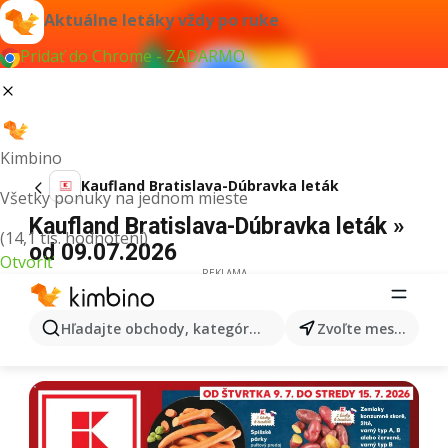
Aktuálne letáky vždy po ruke
Pridať do Chrome - ZADARMO
Kimbino
Kaufland Bratislava-Dúbravka leták
Všetky ponuky na jednom mieste
Kaufland Bratislava-Dúbravka leták »
(14,1 tis. hodnotení)
od 09.07.2026
Otvoriť
REKLAMA
Hľadajte obchody, kategórie, produkty...
Zvoľte mesto