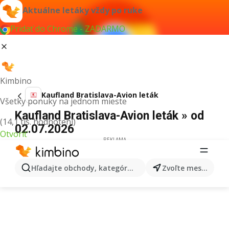
Aktuálne letáky vždy po ruke
Pridať do Chrome - ZADARMO
Kimbino
Kaufland Bratislava-Avion leták
Všetky ponuky na jednom mieste
Kaufland Bratislava-Avion leták » od
(14,1 tis. hodnotení)
02.07.2026
Otvoriť
REKLAMA
Hľadajte obchody, kategórie, produkty...
Zvoľte mesto