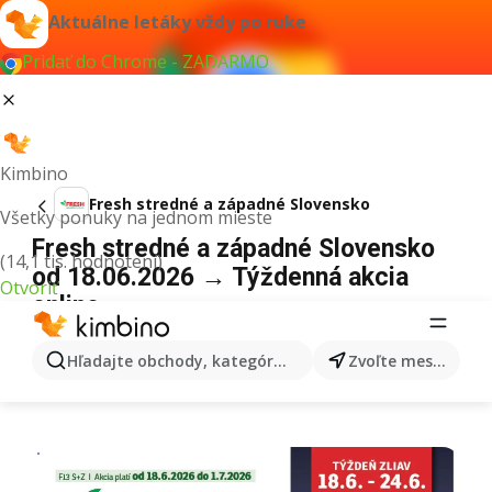
Aktuálne letáky vždy po ruke
Pridať do Chrome - ZADARMO
Kimbino
Fresh stredné a západné Slovensko
Všetky ponuky na jednom mieste
Fresh stredné a západné Slovensko
(14,1 tis. hodnotení)
od 18.06.2026 → Týždenná akcia
Otvoriť
online
REKLAMA
Hľadajte obchody, kategórie, produkty...
Zvoľte mesto