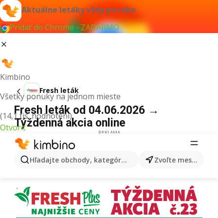
Aktuálne letáky vždy po ruke
Pridať do Chrome - ZADARMO
Kimbino
Fresh leták
Všetky ponuky na jednom mieste
Fresh leták od 04.06.2026 →
(14,1 tis. hodnotení)
Týždenná akcia online
Otvoriť
REKLAMA
Hľadajte obchody, kategórie, produkty...
Zvoľte mesto