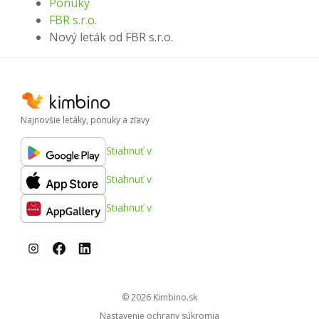
Ponuky
FBR s.r.o.
Nový leták od FBR s.r.o.
Najnovšie letáky, ponuky a zľavy
Stiahnuť v
Stiahnuť v
Stiahnuť v
© 2026
kimbino.sk
Nastavenie ochrany súkromia