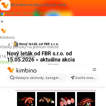
Aktuálne letáky vždy po ruke
Pridať do Chrome - ZADARMO
Kimbino
Nový leták od FBR s.r.o.
Všetky ponuky na jednom mieste
Nový leták od FBR s.r.o. od
(14,1 tis. hodnotení)
15.05.2026 » aktuálna akcia
Otvoriť
REKLAMA
Hľadajte obchody, kategórie, produkty...
Zvoľte mesto