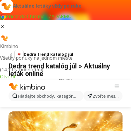
Aktuálne letáky vždy po ruke
Pridať do Chrome - ZADARMO
Kimbino
Dedra trend katalóg júl
Všetky ponuky na jednom mieste
Dedra trend katalóg júl » Aktuálny
(14,1 tis. hodnotení)
leták online
Otvoriť
REKLAMA
Hľadajte obchody, kategórie, produkty...
Zvoľte mesto