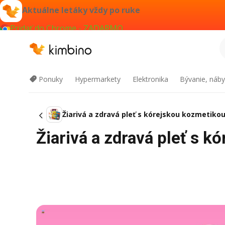
Aktuálne letáky vždy po ruke
Pridať do Chrome - ZADARMO
Ponuky
Hypermarkety
Elektronika
Bývanie, náby
Žiarivá a zdravá pleť s kórejskou kozmetiko
Žiarivá a zdravá pleť s 