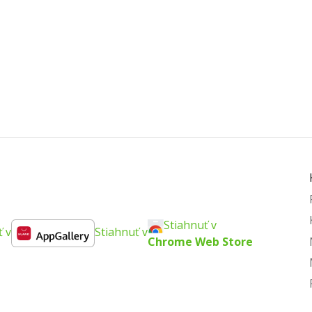
Stiahnuť v
ť v
Stiahnuť v
Chrome Web Store