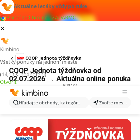
Aktuálne letáky vždy po ruke
Pridať do Chrome - ZADARMO
Kimbino
COOP Jednota týždňovka
Všetky ponuky na jednom mieste
COOP Jednota týždňovka od
(14,1 tis. hodnotení)
02.07.2026 → Aktuálna online ponuka
Otvoriť
REKLAMA
Hľadajte obchody, kategórie, produkty...
Zvoľte mesto