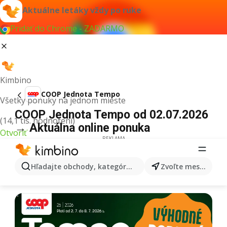
Aktuálne letáky vždy po ruke
Pridať do Chrome - ZADARMO
Kimbino
COOP Jednota Tempo
Všetky ponuky na jednom mieste
COOP Jednota Tempo od 02.07.2026
(14,1 tis. hodnotení)
→ Aktuálna online ponuka
Otvoriť
REKLAMA
Hľadajte obchody, kategórie, produkty...
Zvoľte mesto