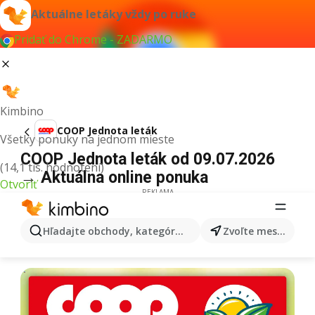
Aktuálne letáky vždy po ruke
Pridať do Chrome - ZADARMO
Kimbino
COOP Jednota leták
Všetky ponuky na jednom mieste
COOP Jednota leták od 09.07.2026
(14,1 tis. hodnotení)
→ Aktuálna online ponuka
Otvoriť
REKLAMA
Hľadajte obchody, kategórie, produkty...
Zvoľte mesto