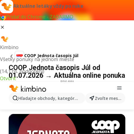
Aktuálne letáky vždy po ruke
Pridať do Chrome - ZADARMO
Kimbino
COOP Jednota časopis Júl
Všetky ponuky na jednom mieste
COOP Jednota časopis Júl od
(14,1 tis. hodnotení)
01.07.2026 → Aktuálna online ponuka
Otvoriť
REKLAMA
Hľadajte obchody, kategórie, produkty...
Zvoľte mesto