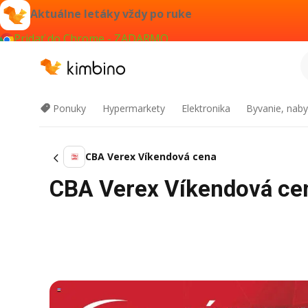
Aktuálne letáky vždy po ruke
Pridať do Chrome - ZADARMO
Ponuky
Hypermarkety
Elektronika
Byvanie, naby
CBA Verex Víkendová cena
CBA Verex Víkendová ce