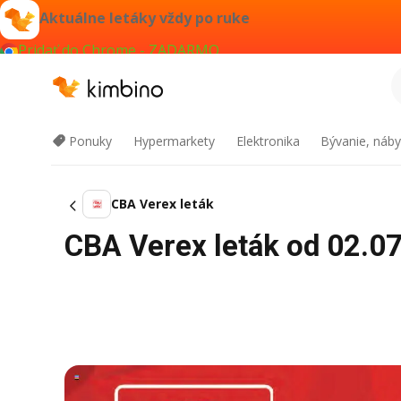
Aktuálne letáky vždy po ruke
Pridať do Chrome - ZADARMO
Ponuky
Hypermarkety
Elektronika
Bývanie, náby
CBA Verex leták
CBA Verex leták od 02.07