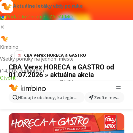
Aktuálne letáky vždy po ruke
Pridať do Chrome - ZADARMO
Kimbino
CBA Verex HORECA a GASTRO
Všetky ponuky na jednom mieste
CBA Verex HORECA a GASTRO od
(14,1 tis. hodnotení)
01.07.2026 » aktuálna akcia
Otvoriť
REKLAMA
Hľadajte obchody, kategórie, produkty...
Zvoľte mesto