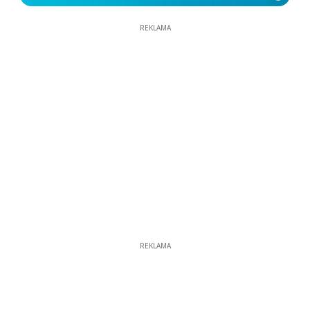
REKLAMA
REKLAMA