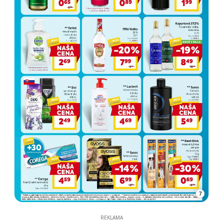
7
REKLAMA