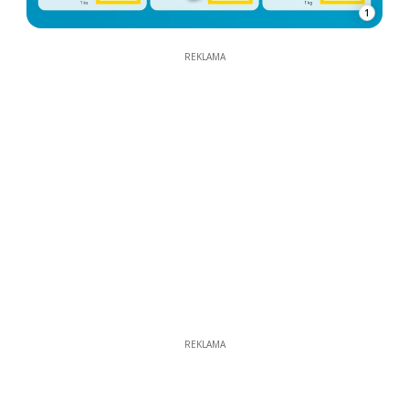
1
REKLAMA
REKLAMA