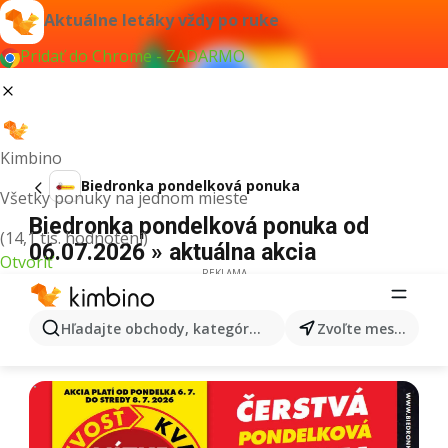
Aktuálne letáky vždy po ruke
Pridať do Chrome - ZADARMO
Kimbino
Biedronka pondelková ponuka
Všetky ponuky na jednom mieste
Biedronka pondelková ponuka od
(14,1 tis. hodnotení)
06.07.2026 » aktuálna akcia
Otvoriť
REKLAMA
Hľadajte obchody, kategórie, produkty...
Zvoľte mesto