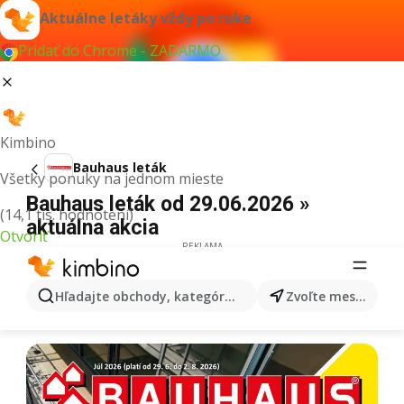
Aktuálne letáky vždy po ruke
Pridať do Chrome - ZADARMO
Kimbino
Bauhaus leták
Všetky ponuky na jednom mieste
Bauhaus leták od 29.06.2026 »
(14,1 tis. hodnotení)
aktuálna akcia
Otvoriť
REKLAMA
Hľadajte obchody, kategórie, produkty...
Zvoľte mesto