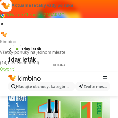
Aktuálne letáky vždy po ruke
Pridať do Chrome - ZADARMO
Kimbino
1day leták
Všetky ponuky na jednom mieste
1day leták
(14,1 tis. hodnotení)
REKLAMA
Otvoriť
Hľadajte obchody, kategórie, produkty...
Zvoľte mesto