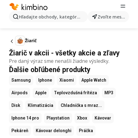
Hľadajte obchody, kategórie, produkty...
Zvoľte mesto
Žiarič
Žiarič v akcii - všetky akcie a zľavy
Pre daný výraz sme nenašli žiadne výsledky.
Ďalšie obľúbené produkty
Samsung
Iphone
Xiaomi
Apple Watch
Airpods
Apple
Teplovzdušná frítéza
MP3
Disk
Klimatizácia
Chladnička s mraz...
Iphone 14 pro
Playstation
Xbox
Kávovar
Pekáreň
Kávovar delonghi
Práčka