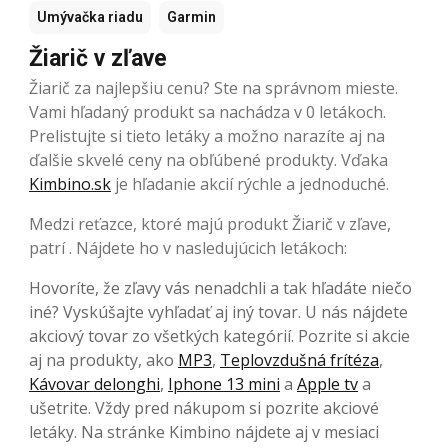
Umývačka riadu
Garmin
Žiarič v zľave
Žiarič za najlepšiu cenu? Ste na správnom mieste.
Vami hľadaný produkt sa nachádza v 0 letákoch.
Prelistujte si tieto letáky a možno narazíte aj na
ďalšie skvelé ceny na obľúbené produkty. Vďaka
Kimbino.sk
je hľadanie akcií rýchle a jednoduché.
Medzi reťazce, ktoré majú produkt Žiarič v zľave,
patrí . Nájdete ho v nasledujúcich letákoch:
Hovoríte, že zľavy vás nenadchli a tak hľadáte niečo
iné? Vyskúšajte vyhľadať aj iný tovar. U nás nájdete
akciový tovar zo všetkých kategórií. Pozrite si akcie
aj na produkty, ako
MP3
,
Teplovzdušná frítéza
,
Kávovar delonghi
,
Iphone 13 mini
a
Apple tv
a
ušetrite. Vždy pred nákupom si pozrite akciové
letáky. Na stránke Kimbino nájdete aj v mesiaci