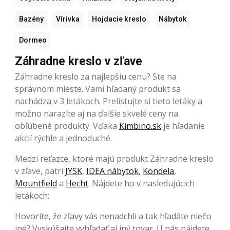
Bazény
Vírivka
Hojdacie kreslo
Nábytok
Dormeo
Záhradne kreslo v zľave
Záhradne kreslo za najlepšiu cenu? Ste na
správnom mieste. Vami hľadaný produkt sa
nachádza v 3 letákoch. Prelistujte si tieto letáky a
možno narazíte aj na ďalšie skvelé ceny na
obľúbené produkty. Vďaka
Kimbino.sk
je hľadanie
akcií rýchle a jednoduché.
Medzi reťazce, ktoré majú produkt Záhradne kreslo
v zľave, patrí
JYSK
,
IDEA nábytok
,
Kondela
,
Mountfield
a
Hecht
. Nájdete ho v nasledujúcich
letákoch:
Hovoríte, že zľavy vás nenadchli a tak hľadáte niečo
iné? Vyskúšajte vyhľadať aj iný tovar. U nás nájdete