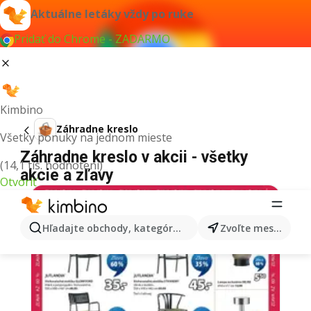
Aktuálne letáky vždy po ruke
Pridať do Chrome - ZADARMO
Kimbino
Záhradne kreslo
Všetky ponuky na jednom mieste
Záhradne kreslo v akcii - všetky
(14,1 tis. hodnotení)
akcie a zľavy
Otvoriť
Hľadajte obchody, kategórie, produkty...
Zvoľte mesto