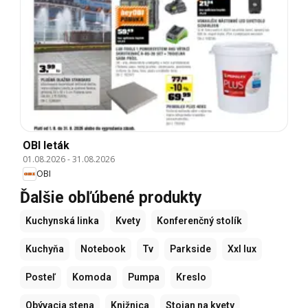
OBI leták
01.08.2026
-
31.08.2026
OBI
Ďalšie obľúbené produkty
Kuchynská linka
Kvety
Konferenčný stolík
Kuchyňa
Notebook
Tv
Parkside
Xxl lux
Posteľ
Komoda
Pumpa
Kreslo
Obývacia stena
Knižnica
Stojan na kvety