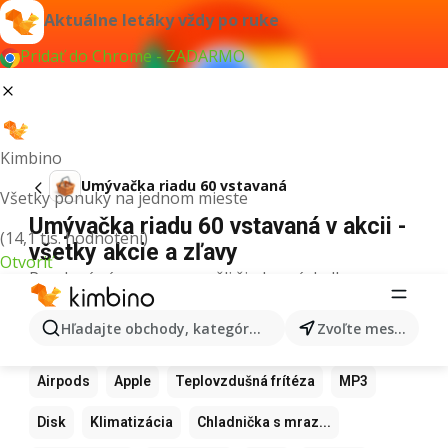
Aktuálne letáky vždy po ruke
Pridať do Chrome - ZADARMO
Kimbino
Umývačka riadu 60 vstavaná
Všetky ponuky na jednom mieste
Umývačka riadu 60 vstavaná v akcii -
(14,1 tis. hodnotení)
všetky akcie a zľavy
Otvoriť
Pre daný výraz sme nenašli žiadne výsledky.
Ďalšie obľúbené produkty
Hľadajte obchody, kategórie, produkty...
Zvoľte mesto
Samsung
Iphone
Xiaomi
Apple Watch
Airpods
Apple
Teplovzdušná frítéza
MP3
Disk
Klimatizácia
Chladnička s mraz...