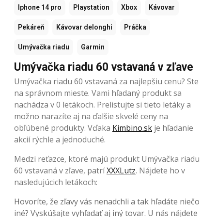
Iphone 14 pro
Playstation
Xbox
Kávovar
Pekáreň
Kávovar delonghi
Práčka
Umývačka riadu
Garmin
Umývačka riadu 60 vstavaná v zľave
Umývačka riadu 60 vstavaná za najlepšiu cenu? Ste
na správnom mieste. Vami hľadaný produkt sa
nachádza v 0 letákoch. Prelistujte si tieto letáky a
možno narazíte aj na ďalšie skvelé ceny na
obľúbené produkty. Vďaka
Kimbino.sk
je hľadanie
akcií rýchle a jednoduché.
Medzi reťazce, ktoré majú produkt Umývačka riadu
60 vstavaná v zľave, patrí
XXXLutz
. Nájdete ho v
nasledujúcich letákoch:
Hovoríte, že zľavy vás nenadchli a tak hľadáte niečo
iné? Vyskúšajte vyhľadať aj iný tovar. U nás nájdete