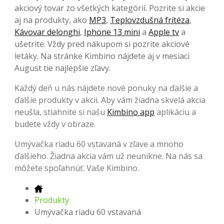
akciový tovar zo všetkých kategórií. Pozrite si akcie
aj na produkty, ako
MP3
,
Teplovzdušná frítéza
,
Kávovar delonghi
,
Iphone 13 mini
a
Apple tv
a
ušetrite. Vždy pred nákupom si pozrite akciové
letáky. Na stránke Kimbino nájdete aj v mesiaci
August tie najlepšie zľavy.
Každý deň u nás nájdete nové ponuky na ďalšie a
ďalšie produkty v akcii. Aby vám žiadna skvelá akcia
neušla, stiahnite si našu
Kimbino app
aplikáciu a
budete vždy v obraze.
Umývačka riadu 60 vstavaná v zľave a mnoho
ďalšieho. Žiadna akcia vám už neunikne. Na nás sa
môžete spoľahnúť. Vaše Kimbino.
Produkty
Umývačka riadu 60 vstavaná