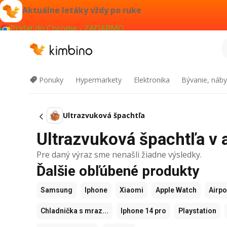
Aktuálne letáky vždy po ruke
Pridať do Chrome - ZADARMO
Ponuky
Hypermarkety
Elektronika
Bývanie, náby
Ultrazvuková špachtľa
Ultrazvuková špachtľa v a
Pre daný výraz sme nenašli žiadne výsledky.
Ďalšie obľúbené produkty
Samsung
Iphone
Xiaomi
Apple Watch
Airp
Chladnička s mraz...
Iphone 14 pro
Playstation