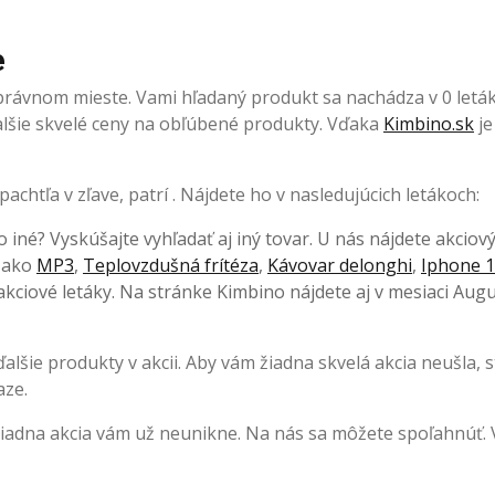
e
správnom mieste. Vami hľadaný produkt sa nachádza v 0 letá
 ďalšie skvelé ceny na obľúbené produkty. Vďaka
Kimbino.sk
je
chtľa v zľave, patrí . Nájdete ho v nasledujúcich letákoch:
o iné? Vyskúšajte vyhľadať aj iný tovar. U nás nájdete akciov
, ako
MP3
,
Teplovzdušná frítéza
,
Kávovar delonghi
,
Iphone 1
kciové letáky. Na stránke Kimbino nájdete aj v mesiaci Augu
lšie produkty v akcii. Aby vám žiadna skvelá akcia neušla, s
aze.
Žiadna akcia vám už neunikne. Na nás sa môžete spoľahnúť.