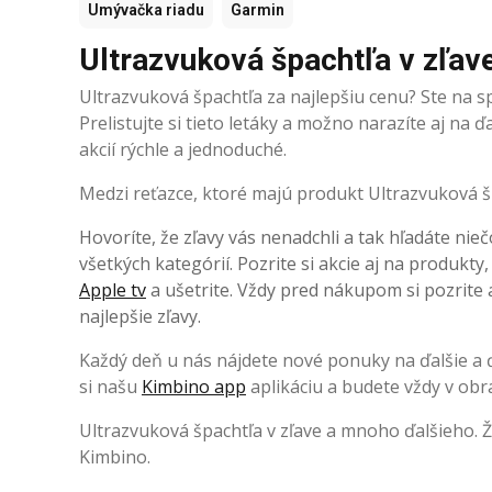
Umývačka riadu
Garmin
Ultrazvuková špachtľa v zľav
Ultrazvuková špachtľa za najlepšiu cenu? Ste na 
Prelistujte si tieto letáky a možno narazíte aj na
akcií rýchle a jednoduché.
Medzi reťazce, ktoré majú produkt Ultrazvuková špa
Hovoríte, že zľavy vás nenadchli a tak hľadáte nieč
všetkých kategórií. Pozrite si akcie aj na produkty
Apple tv
a ušetrite. Vždy pred nákupom si pozrite a
najlepšie zľavy.
Každý deň u nás nájdete nové ponuky na ďalšie a ďa
si našu
Kimbino app
aplikáciu a budete vždy v obr
Ultrazvuková špachtľa v zľave a mnoho ďalšieho. 
Kimbino.