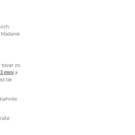
koch.
 hľadanie
ý tovar zo
3 mini
a
st tie
tiahnite
 Vaše