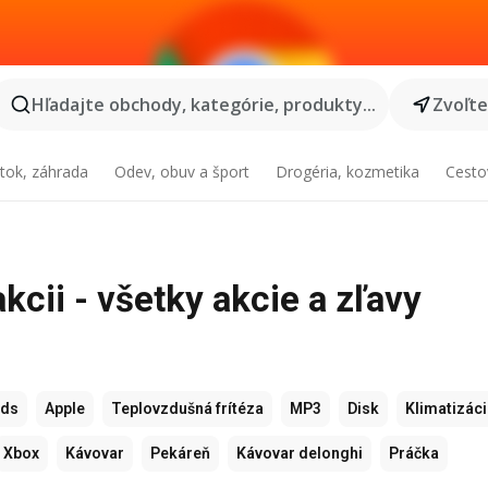
Hľadajte obchody, kategórie, produkty...
Zvoľt
tok, záhrada
Odev, obuv a šport
Drogéria, kozmetika
Cesto
kcii - všetky akcie a zľavy
ods
Apple
Teplovzdušná frítéza
MP3
Disk
Klimatizác
Xbox
Kávovar
Pekáreň
Kávovar delonghi
Práčka