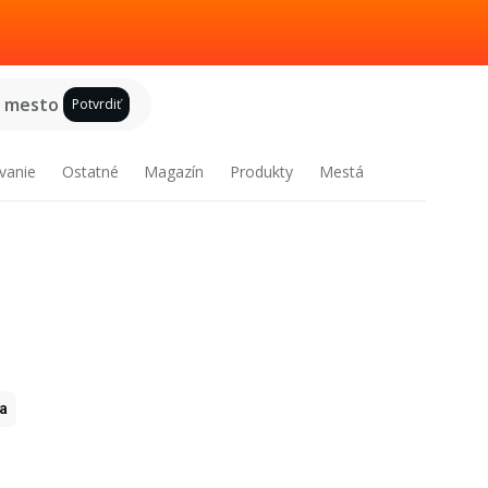
e mesto
Potvrdiť
vanie
Ostatné
Magazín
Produkty
Mestá
ia