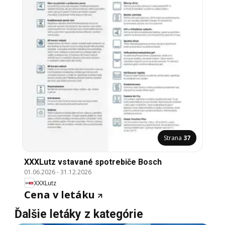
Strana
37
XXXLutz vstavané spotrebiče Bosch
01.06.2026
-
31.12.2026
XXXLutz
Cena v letáku
Ďalšie letáky z kategórie