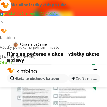
Aktuálne letáky vždy po ruke
Pridať do Chrome - ZADARMO
Kimbino
Rúra na pečenie
Všetky ponuky na jednom mieste
Rúra na pečenie v akcii - všetky akcie
(14,1 tis. hodnotení)
a zľavy
Otvoriť
Hľadajte obchody, kategórie, produkty...
Zvoľte mesto