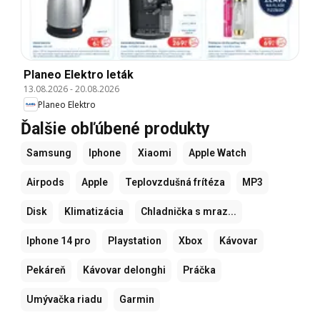
Planeo Elektro leták
13.08.2026
-
20.08.2026
Planeo Elektro
Ďalšie obľúbené produkty
Samsung
Iphone
Xiaomi
Apple Watch
Airpods
Apple
Teplovzdušná frítéza
MP3
Disk
Klimatizácia
Chladnička s mraz...
Iphone 14 pro
Playstation
Xbox
Kávovar
Pekáreň
Kávovar delonghi
Práčka
Umývačka riadu
Garmin