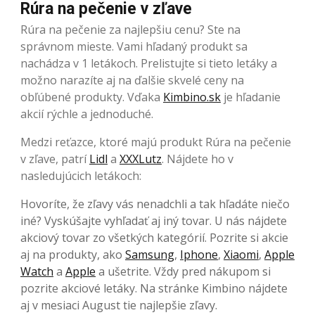
Rúra na pečenie v zľave
Rúra na pečenie za najlepšiu cenu? Ste na
správnom mieste. Vami hľadaný produkt sa
nachádza v 1 letákoch. Prelistujte si tieto letáky a
možno narazíte aj na ďalšie skvelé ceny na
obľúbené produkty. Vďaka
Kimbino.sk
je hľadanie
akcií rýchle a jednoduché.
Medzi reťazce, ktoré majú produkt Rúra na pečenie
v zľave, patrí
Lidl
a
XXXLutz
. Nájdete ho v
nasledujúcich letákoch:
Hovoríte, že zľavy vás nenadchli a tak hľadáte niečo
iné? Vyskúšajte vyhľadať aj iný tovar. U nás nájdete
akciový tovar zo všetkých kategórií. Pozrite si akcie
aj na produkty, ako
Samsung
,
Iphone
,
Xiaomi
,
Apple
Watch
a
Apple
a ušetrite. Vždy pred nákupom si
pozrite akciové letáky. Na stránke Kimbino nájdete
aj v mesiaci August tie najlepšie zľavy.