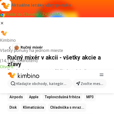
Aktuálne letáky vždy po ruke
Pridať do Chrome - ZADARMO
Kimbino
Ručný mixér
Všetky ponuky na jednom mieste
Ručný mixér v akcii - všetky akcie a
(14,1 tis. hodnotení)
zľavy
Otvoriť
Pre daný výraz sme nenašli žiadne výsledky.
Ďalšie obľúbené produkty
Hľadajte obchody, kategórie, produkty...
Zvoľte mesto
Samsung
Iphone
Xiaomi
Apple Watch
Airpods
Apple
Teplovzdušná frítéza
MP3
Disk
Klimatizácia
Chladnička s mraz...