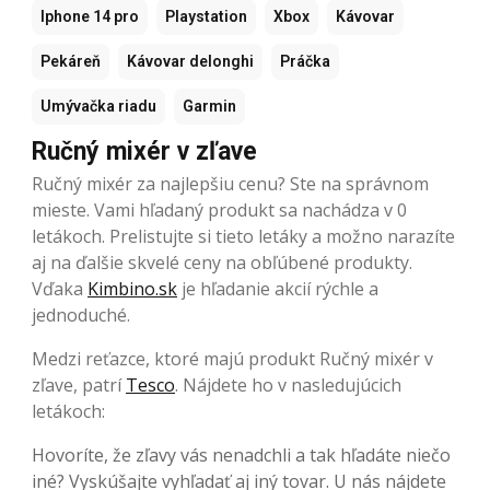
Iphone 14 pro
Playstation
Xbox
Kávovar
Pekáreň
Kávovar delonghi
Práčka
Umývačka riadu
Garmin
Ručný mixér v zľave
Ručný mixér za najlepšiu cenu? Ste na správnom
mieste. Vami hľadaný produkt sa nachádza v 0
letákoch. Prelistujte si tieto letáky a možno narazíte
aj na ďalšie skvelé ceny na obľúbené produkty.
Vďaka
Kimbino.sk
je hľadanie akcií rýchle a
jednoduché.
Medzi reťazce, ktoré majú produkt Ručný mixér v
zľave, patrí
Tesco
. Nájdete ho v nasledujúcich
letákoch:
Hovoríte, že zľavy vás nenadchli a tak hľadáte niečo
iné? Vyskúšajte vyhľadať aj iný tovar. U nás nájdete