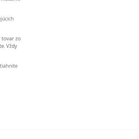
júcich
ý tovar zo
te. Vždy
tiahnite
e