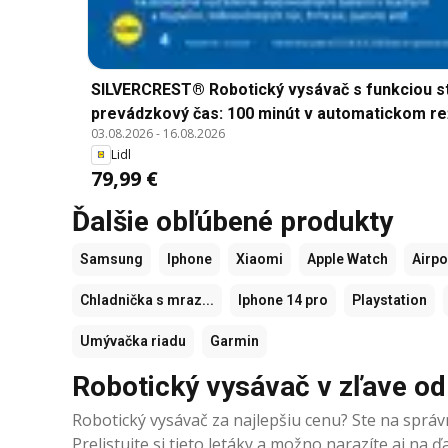
SILVERCREST® Robotický vysávač s funkciou stie
prevádzkový čas: 100 minút v automatickom r
03.08.2026
-
16.08.2026
Lidl
79,99 €
Ďalšie obľúbené produkty
Samsung
Iphone
Xiaomi
Apple Watch
Airp
Chladnička s mraz...
Iphone 14 pro
Playstation
Umývačka riadu
Garmin
Robotický vysávač v zľave od
Robotický vysávač za najlepšiu cenu? Ste na sprá
Prelistujte si tieto letáky a možno narazíte aj na