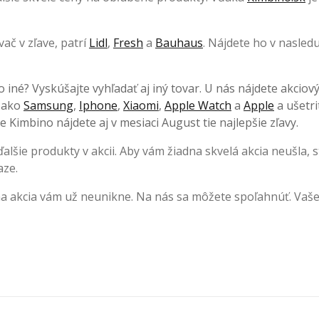
ač v zľave, patrí
Lidl
,
Fresh
a
Bauhaus
. Nájdete ho v nasledu
o iné? Vyskúšajte vyhľadať aj iný tovar. U nás nájdete akciov
, ako
Samsung
,
Iphone
,
Xiaomi
,
Apple Watch
a
Apple
a ušetri
 Kimbino nájdete aj v mesiaci August tie najlepšie zľavy.
lšie produkty v akcii. Aby vám žiadna skvelá akcia neušla, s
aze.
na akcia vám už neunikne. Na nás sa môžete spoľahnúť. Vaš