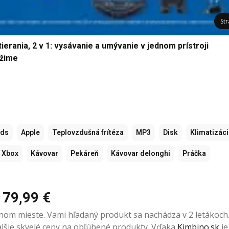
St
rania, 2 v 1: vysávanie a umývanie v jednom prístroji
ežime
ods
Apple
Teplovzdušná frítéza
MP3
Disk
Klimatizác
Xbox
Kávovar
Pekáreň
Kávovar delonghi
Práčka
 79,99 €
vnom mieste. Vami hľadaný produkt sa nachádza v 2 letákoch
 ďalšie skvelé ceny na obľúbené produkty. Vďaka
Kimbino.sk
je