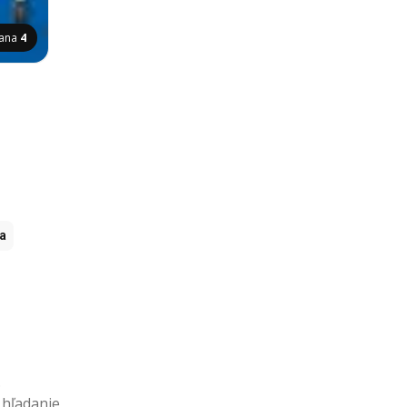
rana
4
ia
.
 hľadanie