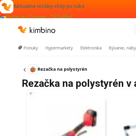
Aktuálne letáky vždy po ruke
Pridať do Chrome - ZADARMO
Ponuky
Hypermarkety
Elektronika
Bývanie, náby
Rezačka na polystyrén
Rezačka na polystyrén v a