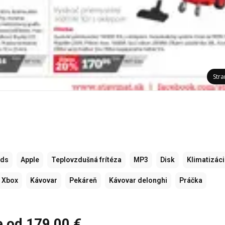
Str
ods
Apple
Teplovzdušná frítéza
MP3
Disk
Klimatizác
Xbox
Kávovar
Pekáreň
Kávovar delonghi
Práčka
e od 179,00 €