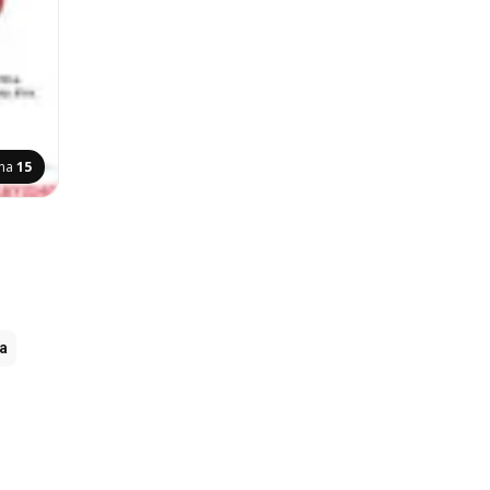
ana
15
ia