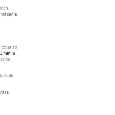
koch.
 hľadanie
ý tovar zo
3 mini
a
st tie
tiahnite
 Vaše