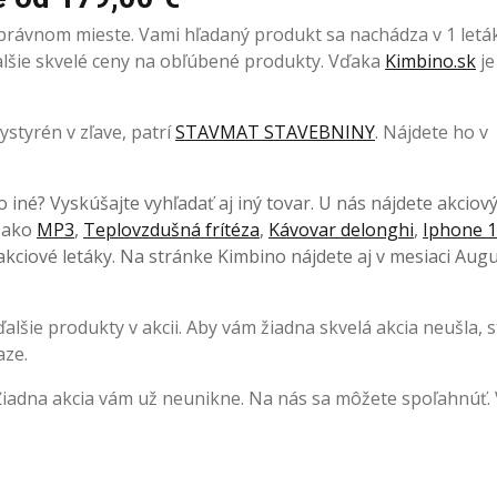
správnom mieste. Vami hľadaný produkt sa nachádza v 1 letá
 ďalšie skvelé ceny na obľúbené produkty. Vďaka
Kimbino.sk
je
styrén v zľave, patrí
STAVMAT STAVEBNINY
. Nájdete ho v
o iné? Vyskúšajte vyhľadať aj iný tovar. U nás nájdete akciov
, ako
MP3
,
Teplovzdušná frítéza
,
Kávovar delonghi
,
Iphone 1
kciové letáky. Na stránke Kimbino nájdete aj v mesiaci Augu
lšie produkty v akcii. Aby vám žiadna skvelá akcia neušla, s
aze.
Žiadna akcia vám už neunikne. Na nás sa môžete spoľahnúť.