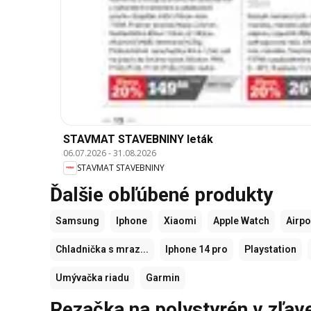
STAVMAT STAVEBNINY leták
06.07.2026
-
31.08.2026
STAVMAT STAVEBNINY
Ďalšie obľúbené produkty
Samsung
Iphone
Xiaomi
Apple Watch
Airp
Chladnička s mraz...
Iphone 14 pro
Playstation
Umývačka riadu
Garmin
Rezačka na polystyrén v zľav