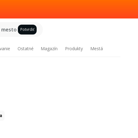
e mesto
Potvrdiť
vanie
Ostatné
Magazín
Produkty
Mestá
ia