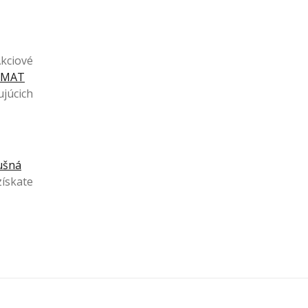
Akciové
VMAT
ujúcich
ušná
získate