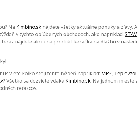
žbu? Na
Kimbino.sk
nájdete všetky aktuálne ponuky a zľavy. 
 týždeň v týchto obľúbených
obchodoch, ako napríklad:
STA
áve teraz nájdete akciu na produkt Rezačka na dlažbu v nasled
ky!
bu? Viete koľko stojí tento týždeň napríklad:
MP3
,
Teplovzd
tv
? Všetko sa dozviete vďaka
Kimbino.sk
. Na jednom mieste 
odných reťazcov.