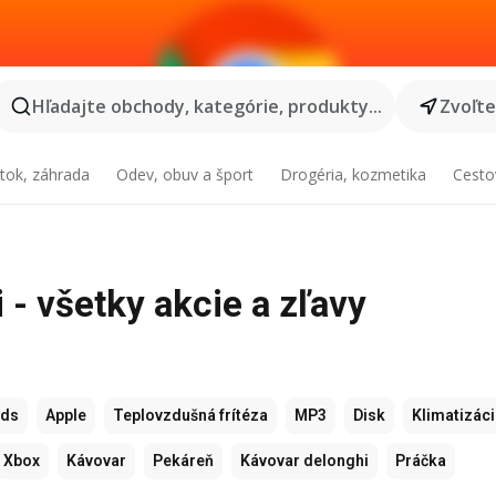
Hľadajte obchody, kategórie, produkty...
Zvoľt
tok, záhrada
Odev, obuv a šport
Drogéria, kozmetika
Cesto
 - všetky akcie a zľavy
ods
Apple
Teplovzdušná frítéza
MP3
Disk
Klimatizác
Xbox
Kávovar
Pekáreň
Kávovar delonghi
Práčka