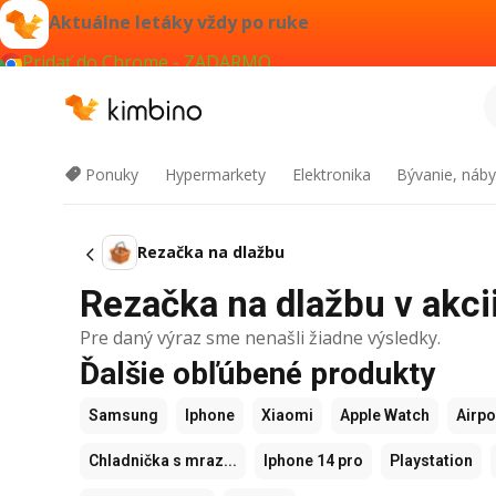
Aktuálne letáky vždy po ruke
Pridať do Chrome - ZADARMO
Ponuky
Hypermarkety
Elektronika
Bývanie, náby
Rezačka na dlažbu
Rezačka na dlažbu v akcii
Pre daný výraz sme nenašli žiadne výsledky.
Ďalšie obľúbené produkty
Samsung
Iphone
Xiaomi
Apple Watch
Airp
Chladnička s mraz...
Iphone 14 pro
Playstation