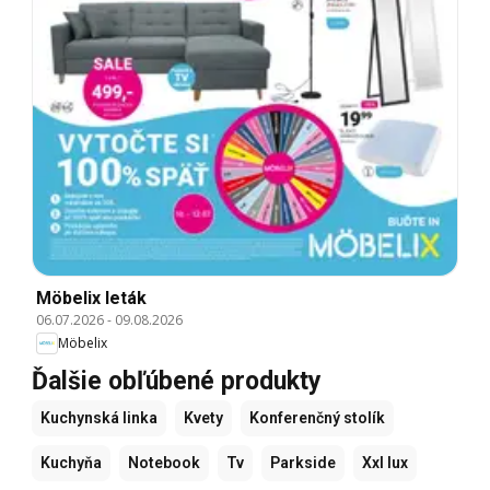
Möbelix leták
06.07.2026
-
09.08.2026
Möbelix
Ďalšie obľúbené produkty
Kuchynská linka
Kvety
Konferenčný stolík
Kuchyňa
Notebook
Tv
Parkside
Xxl lux