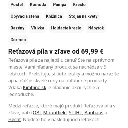
Posteľ
Komoda
Pumpa
Kreslo
Obývacia stena
Knižnica
Stojan na kvety
Bazény
Vírivka
Hojdacie kreslo
Nábytok
Dormeo
Reťazová píla v zľave od 69,99 €
Reťazová píla za najlepšiu cenu? Ste na správnom
mieste. Vami hľadaný produkt sa nachádza v 5
letákoch. Prelistujte si tieto letáky a možno narazíte
aj na ďalšie skvelé ceny na obľúbené produkty.
Vďaka
Kimbino.sk
je hľadanie akcií rýchle a
jednoduché.
Medzi reťazce, ktoré majú produkt Reťazová píla v
zľave, patrí
OBI
,
Mountfield
,
STIHL
,
Bauhaus
a
Hecht
. Nájdete ho v nasledujúcich letákoch: