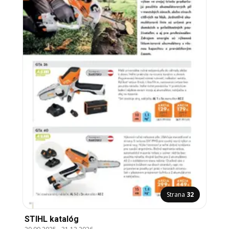
Strana
32
STIHL katalóg