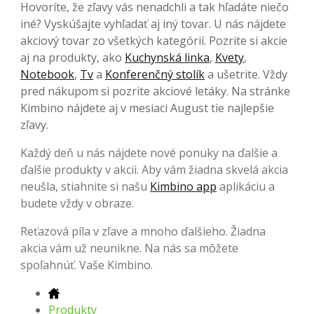
Hovoríte, že zľavy vás nenadchli a tak hľadáte niečo
iné? Vyskúšajte vyhľadať aj iný tovar. U nás nájdete
akciový tovar zo všetkých kategórií. Pozrite si akcie
aj na produkty, ako
Kuchynská linka
,
Kvety
,
Notebook
,
Tv
a
Konferenčný stolík
a ušetrite. Vždy
pred nákupom si pozrite akciové letáky. Na stránke
Kimbino nájdete aj v mesiaci August tie najlepšie
zľavy.
Každý deň u nás nájdete nové ponuky na ďalšie a
ďalšie produkty v akcii. Aby vám žiadna skvelá akcia
neušla, stiahnite si našu
Kimbino app
aplikáciu a
budete vždy v obraze.
Reťazová píla v zľave a mnoho ďalšieho. Žiadna
akcia vám už neunikne. Na nás sa môžete
spoľahnúť. Vaše Kimbino.
Produkty