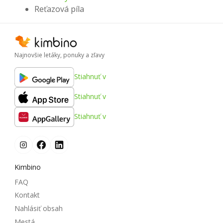
Reťazová píla
Najnovšie letáky, ponuky a zľavy
Stiahnuť v
Stiahnuť v
Stiahnuť v
Kimbino
FAQ
Kontakt
Nahlásiť obsah
Mestá