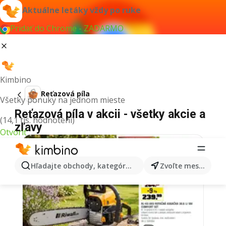
Aktuálne letáky vždy po ruke
Pridať do Chrome - ZADARMO
Kimbino
Reťazová píla
Všetky ponuky na jednom mieste
Reťazová píla v akcii - všetky akcie a
(14,1 tis. hodnotení)
zľavy
Otvoriť
Hľadajte obchody, kategórie, produkty...
Zvoľte mesto