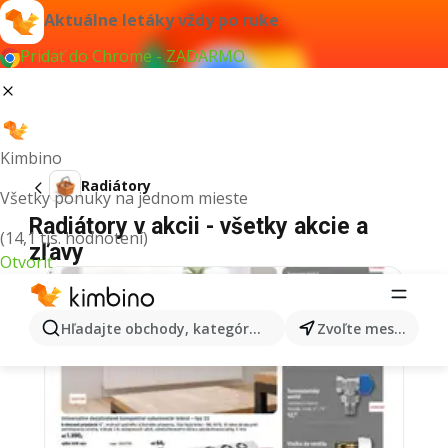
Aktuálne letáky vždy po ruke
Pridať do Chrome - ZADARMO
Kimbino
Radiátory
Všetky ponuky na jednom mieste
Radiátory v akcii - všetky akcie a
(14,1 tis. hodnotení)
zľavy
Otvoriť
Hľadajte obchody, kategórie, produkty...
Zvoľte mesto