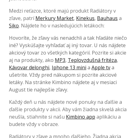
Medzi reťazce, ktoré majú produkt Radiátory v
zľave, patrí
Merkury Market
,
Kinekus
,
Bauhaus
a
Siko
. Nájdete ho v nasledujúcich letákoch:
Hovoríte, že zľavy vás nenadchli a tak hľadáte niečo
iné? Vyskúšajte vyhľadať aj iný tovar. U nás nájdete
akciový tovar zo všetkých kategórií. Pozrite si akcie
aj na produkty, ako
MP3
,
Teplovzdušná frítéza
,
Kávovar delonghi
,
Iphone 13 mini
a
Apple tv
a
ušetrite. Vždy pred nákupom si pozrite akciové
letáky. Na stránke Kimbino nájdete aj v mesiaci
August tie najlepšie zľavy.
Každý deň u nás nájdete nové ponuky na ďalšie a
ďalšie produkty v akcii. Aby vám žiadna skvelá akcia
neušla, stiahnite si našu
Kimbino app
aplikáciu a
budete vždy v obraze.
Radiátory v zľave a mnoho ďalšieho. Žiadna akcia