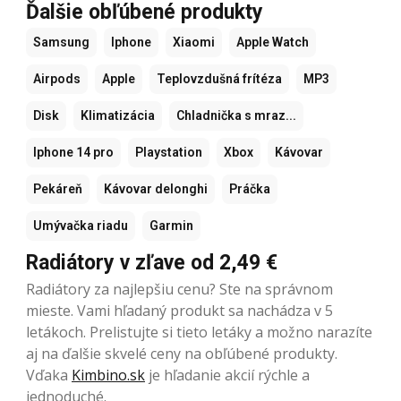
Ďalšie obľúbené produkty
Samsung
Iphone
Xiaomi
Apple Watch
Airpods
Apple
Teplovzdušná frítéza
MP3
Disk
Klimatizácia
Chladnička s mraz...
Iphone 14 pro
Playstation
Xbox
Kávovar
Pekáreň
Kávovar delonghi
Práčka
Umývačka riadu
Garmin
Radiátory v zľave od 2,49 €
Radiátory za najlepšiu cenu? Ste na správnom
mieste. Vami hľadaný produkt sa nachádza v 5
letákoch. Prelistujte si tieto letáky a možno narazíte
aj na ďalšie skvelé ceny na obľúbené produkty.
Vďaka
Kimbino.sk
je hľadanie akcií rýchle a
jednoduché.