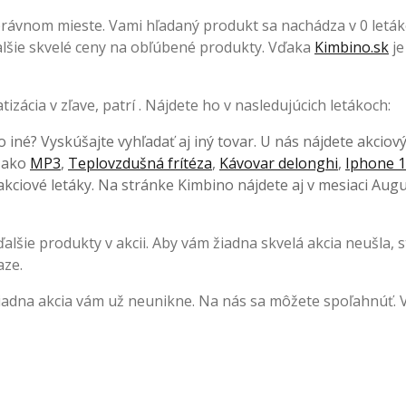
správnom mieste. Vami hľadaný produkt sa nachádza v 0 leták
 ďalšie skvelé ceny na obľúbené produkty. Vďaka
Kimbino.sk
je
zácia v zľave, patrí . Nájdete ho v nasledujúcich letákoch:
o iné? Vyskúšajte vyhľadať aj iný tovar. U nás nájdete akciov
, ako
MP3
,
Teplovzdušná frítéza
,
Kávovar delonghi
,
Iphone 1
kciové letáky. Na stránke Kimbino nájdete aj v mesiaci Augu
lšie produkty v akcii. Aby vám žiadna skvelá akcia neušla, s
aze.
Žiadna akcia vám už neunikne. Na nás sa môžete spoľahnúť. 