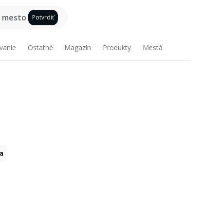
e mesto
Potvrdiť
vanie
Ostatné
Magazín
Produkty
Mestá
ia