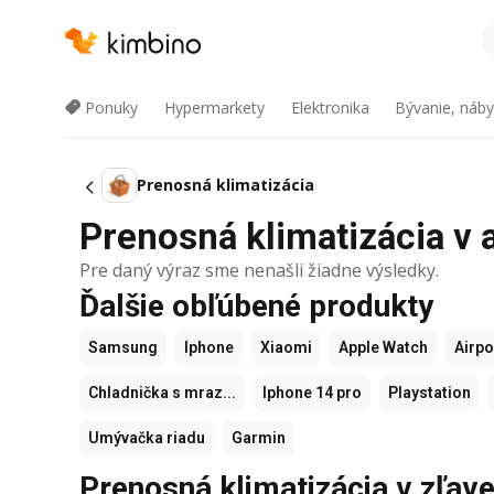
Ponuky
Hypermarkety
Elektronika
Bývanie, náby
Prenosná klimatizácia
Prenosná klimatizácia v a
Pre daný výraz sme nenašli žiadne výsledky.
Ďalšie obľúbené produkty
Samsung
Iphone
Xiaomi
Apple Watch
Airp
Chladnička s mraz...
Iphone 14 pro
Playstation
Umývačka riadu
Garmin
Prenosná klimatizácia v zľav