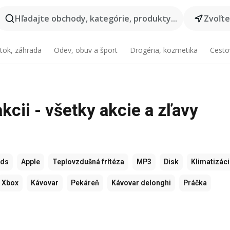
Hľadajte obchody, kategórie, produkty...
Zvoľt
tok, záhrada
Odev, obuv a šport
Drogéria, kozmetika
Cesto
kcii - všetky akcie a zľavy
ods
Apple
Teplovzdušná frítéza
MP3
Disk
Klimatizác
Xbox
Kávovar
Pekáreň
Kávovar delonghi
Práčka
e