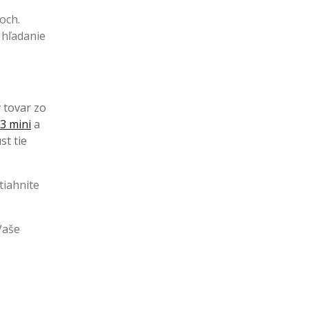
och.
 hľadanie
ý tovar zo
3 mini
a
st tie
tiahnite
Vaše