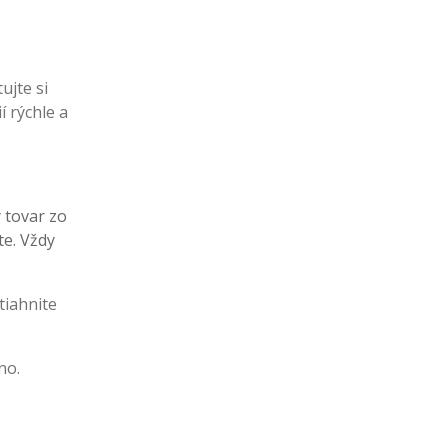
ujte si
í rýchle a
ý tovar zo
te. Vždy
tiahnite
no.