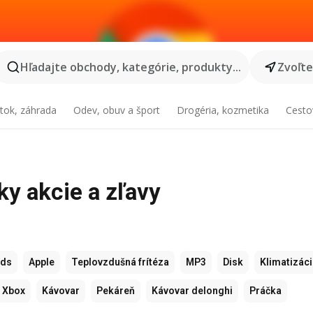
Hľadajte obchody, kategórie, produkty...
Zvoľt
tok, záhrada
Odev, obuv a šport
Drogéria, kozmetika
Cesto
tky akcie a zľavy
ods
Apple
Teplovzdušná frítéza
MP3
Disk
Klimatizác
Xbox
Kávovar
Pekáreň
Kávovar delonghi
Práčka