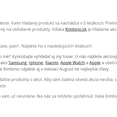
este. Vami hľadaný produkt sa nachádza v 0 letákoch. Prelist
 ceny na obľúbené produkty. Vďaka
Kimbino.sk
je hľadanie akci
ave, patrí . Nájdete ho v nasledujúcich letákoch:
o iné? Vyskúšajte vyhľadať aj iný tovar. U nás nájdete akciov
, ako
Samsung
,
Iphone
,
Xiaomi
,
Apple Watch
a
Apple
a ušetri
 Kimbino nájdete aj v mesiaci August tie najlepšie zľavy.
lšie produkty v akcii. Aby vám žiadna skvelá akcia neušla, s
aze.
ia vám už neunikne. Na nás sa môžete spoľahnúť. Vaše Kimbi