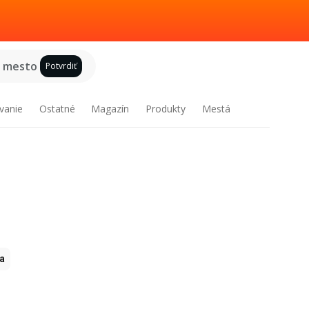
e mesto
Potvrdiť
vanie
Ostatné
Magazín
Produkty
Mestá
ia