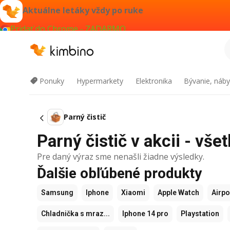
Aktuálne letáky vždy po ruke
Pridať do Chrome - ZADARMO
Ponuky
Hypermarkety
Elektronika
Bývanie, náby
Parný čistič
Parný čistič v akcii - vše
Pre daný výraz sme nenašli žiadne výsledky.
Ďalšie obľúbené produkty
Samsung
Iphone
Xiaomi
Apple Watch
Airp
Chladnička s mraz...
Iphone 14 pro
Playstation