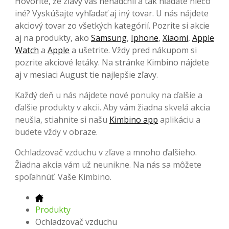
Hovoríte, že zľavy vás nenadchli a tak hľadáte niečo
iné? Vyskúšajte vyhľadať aj iný tovar. U nás nájdete
akciový tovar zo všetkých kategórií. Pozrite si akcie
aj na produkty, ako
Samsung
,
Iphone
,
Xiaomi
,
Apple
Watch
a
Apple
a ušetrite. Vždy pred nákupom si
pozrite akciové letáky. Na stránke Kimbino nájdete
aj v mesiaci August tie najlepšie zľavy.
Každý deň u nás nájdete nové ponuky na ďalšie a
ďalšie produkty v akcii. Aby vám žiadna skvelá akcia
neušla, stiahnite si našu
Kimbino app
aplikáciu a
budete vždy v obraze.
Ochladzovač vzduchu v zľave a mnoho ďalšieho.
Žiadna akcia vám už neunikne. Na nás sa môžete
spoľahnúť. Vaše Kimbino.
Produkty
Ochladzovač vzduchu