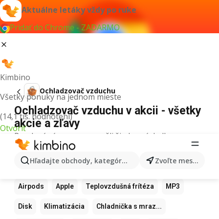
Aktuálne letáky vždy po ruke
Pridať do Chrome - ZADARMO
Kimbino
Ochladzovač vzduchu
Všetky ponuky na jednom mieste
Ochladzovač vzduchu v akcii - všetky
(14,1 tis. hodnotení)
akcie a zľavy
Otvoriť
Pre daný výraz sme nenašli žiadne výsledky.
Ďalšie obľúbené produkty
Hľadajte obchody, kategórie, produkty...
Zvoľte mesto
Samsung
Iphone
Xiaomi
Apple Watch
Airpods
Apple
Teplovzdušná frítéza
MP3
Disk
Klimatizácia
Chladnička s mraz...