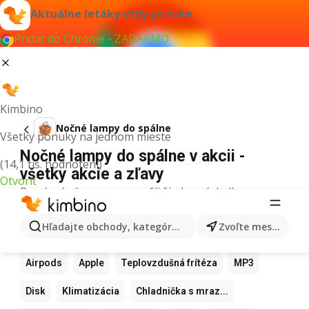
Aktuálne letáky vždy po ruke
Pridať do Chrome - ZADARMO
Kimbino
Nočné lampy do spálne
Všetky ponuky na jednom mieste
Nočné lampy do spálne v akcii -
(14,1 tis. hodnotení)
všetky akcie a zľavy
Otvoriť
Pre daný výraz sme nenašli žiadne výsledky.
Ďalšie obľúbené produkty
Hľadajte obchody, kategórie, produkty...
Zvoľte mesto
Samsung
Iphone
Xiaomi
Apple Watch
Airpods
Apple
Teplovzdušná frítéza
MP3
Disk
Klimatizácia
Chladnička s mraz...