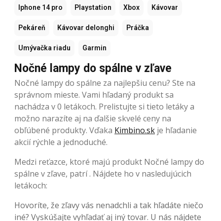
Iphone 14 pro
Playstation
Xbox
Kávovar
Pekáreň
Kávovar delonghi
Práčka
Umývačka riadu
Garmin
Nočné lampy do spálne v zľave
Nočné lampy do spálne za najlepšiu cenu? Ste na
správnom mieste. Vami hľadaný produkt sa
nachádza v 0 letákoch. Prelistujte si tieto letáky a
možno narazíte aj na ďalšie skvelé ceny na
obľúbené produkty. Vďaka
Kimbino.sk
je hľadanie
akcií rýchle a jednoduché.
Medzi reťazce, ktoré majú produkt Nočné lampy do
spálne v zľave, patrí . Nájdete ho v nasledujúcich
letákoch:
Hovoríte, že zľavy vás nenadchli a tak hľadáte niečo
iné? Vyskúšajte vyhľadať aj iný tovar. U nás nájdete