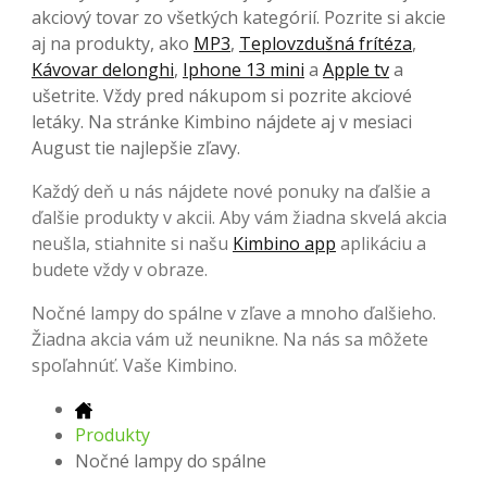
akciový tovar zo všetkých kategórií. Pozrite si akcie
aj na produkty, ako
MP3
,
Teplovzdušná frítéza
,
Kávovar delonghi
,
Iphone 13 mini
a
Apple tv
a
ušetrite. Vždy pred nákupom si pozrite akciové
letáky. Na stránke Kimbino nájdete aj v mesiaci
August tie najlepšie zľavy.
Každý deň u nás nájdete nové ponuky na ďalšie a
ďalšie produkty v akcii. Aby vám žiadna skvelá akcia
neušla, stiahnite si našu
Kimbino app
aplikáciu a
budete vždy v obraze.
Nočné lampy do spálne v zľave a mnoho ďalšieho.
Žiadna akcia vám už neunikne. Na nás sa môžete
spoľahnúť. Vaše Kimbino.
Produkty
Nočné lampy do spálne