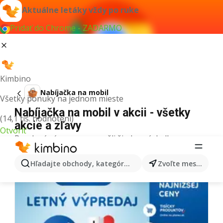
Aktuálne letáky vždy po ruke
Pridať do Chrome - ZADARMO
Kimbino
Nabíjačka na mobil
Všetky ponuky na jednom mieste
Nabíjačka na mobil v akcii - všetky
(14,1 tis. hodnotení)
akcie a zľavy
Otvoriť
Pre daný výraz sme nenašli žiadne výsledky.
Ďalšie letáky z kategórie
Hľadajte obchody, kategórie, produkty...
Zvoľte mesto