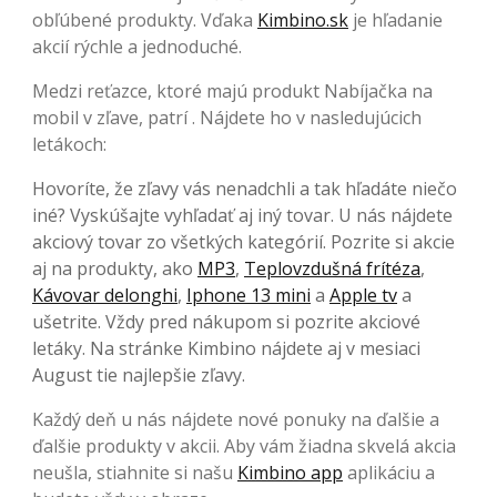
obľúbené produkty. Vďaka
Kimbino.sk
je hľadanie
akcií rýchle a jednoduché.
Medzi reťazce, ktoré majú produkt Nabíjačka na
mobil v zľave, patrí . Nájdete ho v nasledujúcich
letákoch:
Hovoríte, že zľavy vás nenadchli a tak hľadáte niečo
iné? Vyskúšajte vyhľadať aj iný tovar. U nás nájdete
akciový tovar zo všetkých kategórií. Pozrite si akcie
aj na produkty, ako
MP3
,
Teplovzdušná frítéza
,
Kávovar delonghi
,
Iphone 13 mini
a
Apple tv
a
ušetrite. Vždy pred nákupom si pozrite akciové
letáky. Na stránke Kimbino nájdete aj v mesiaci
August tie najlepšie zľavy.
Každý deň u nás nájdete nové ponuky na ďalšie a
ďalšie produkty v akcii. Aby vám žiadna skvelá akcia
neušla, stiahnite si našu
Kimbino app
aplikáciu a