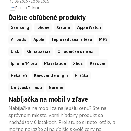
13.08.2026
-
20.08.2026
Planeo Elektro
Ďalšie obľúbené produkty
Samsung
Iphone
Xiaomi
Apple Watch
Airpods
Apple
Teplovzdušná frítéza
MP3
Disk
Klimatizácia
Chladnička s mraz...
Iphone 14 pro
Playstation
Xbox
Kávovar
Pekáreň
Kávovar delonghi
Práčka
Umývačka riadu
Garmin
Nabíjačka na mobil v zľave
Nabíjačka na mobil za najlepšiu cenu? Ste na
správnom mieste. Vami hľadaný produkt sa
nachádza v 0 letákoch. Prelistujte si tieto letáky a
možno narazíte aj na ďalšie skvelé ceny na