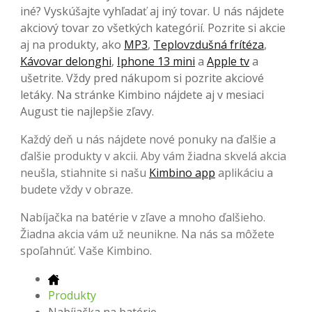
iné? Vyskúšajte vyhľadať aj iný tovar. U nás nájdete
akciový tovar zo všetkých kategórií. Pozrite si akcie
aj na produkty, ako
MP3
,
Teplovzdušná frítéza
,
Kávovar delonghi
,
Iphone 13 mini
a
Apple tv
a
ušetrite. Vždy pred nákupom si pozrite akciové
letáky. Na stránke Kimbino nájdete aj v mesiaci
August tie najlepšie zľavy.
Každý deň u nás nájdete nové ponuky na ďalšie a
ďalšie produkty v akcii. Aby vám žiadna skvelá akcia
neušla, stiahnite si našu
Kimbino app
aplikáciu a
budete vždy v obraze.
Nabíjačka na batérie v zľave a mnoho ďalšieho.
Žiadna akcia vám už neunikne. Na nás sa môžete
spoľahnúť. Vaše Kimbino.
Produkty