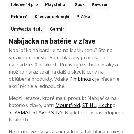
Iphone 14 pro
Playstation
Xbox
Kávovar
Pekáreň
Kávovar delonghi
Práčka
Umývačka riadu
Garmin
Nabíjačka na batérie v zľave
Nabíjačka na batérie za najlepšiu cenu? Ste na
správnom mieste. Vami hľadaný produkt sa
nachádza v 0 letákoch. Prelistujte si tieto letáky a
možno narazíte aj na ďalšie skvelé ceny na
obľúbené produkty. Vďaka
Kimbino.sk
je hľadanie
akcií rýchle a jednoduché.
Medzi reťazce, ktoré majú produkt Nabíjačka na
batérie v zľave, patrí
Mountfield
,
STIHL
,
Hecht
a
STAVMAT STAVEBNINY
. Nájdete ho v nasledujúcich
letákoch:
Hovoríte, že zľavy vás nenadchli a tak hľadáte niečo