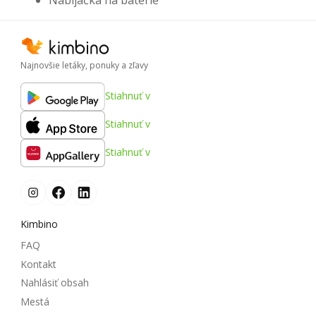
Nabíjačka na batérie
Najnovšie letáky, ponuky a zľavy
Stiahnuť v
Stiahnuť v
Stiahnuť v
Kimbino
FAQ
Kontakt
Nahlásiť obsah
Mestá