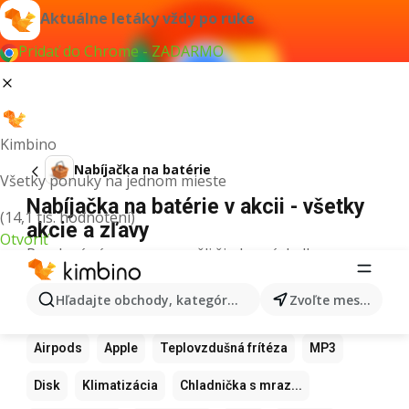
Aktuálne letáky vždy po ruke
Pridať do Chrome - ZADARMO
Kimbino
Nabíjačka na batérie
Všetky ponuky na jednom mieste
Nabíjačka na batérie v akcii - všetky
(14,1 tis. hodnotení)
akcie a zľavy
Otvoriť
Pre daný výraz sme nenašli žiadne výsledky.
Ďalšie obľúbené produkty
Hľadajte obchody, kategórie, produkty...
Zvoľte mesto
Samsung
Iphone
Xiaomi
Apple Watch
Airpods
Apple
Teplovzdušná frítéza
MP3
Disk
Klimatizácia
Chladnička s mraz...