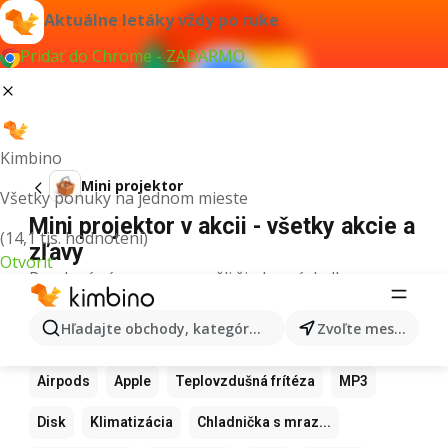
Aktuálne letáky vždy po ruke
Pridať do Chrome - ZADARMO
Kimbino
Mini projektor
Všetky ponuky na jednom mieste
Mini projektor v akcii - všetky akcie a
(14,1 tis. hodnotení)
zľavy
Otvoriť
Pre daný výraz sme nenašli žiadne výsledky.
Ďalšie obľúbené produkty
Hľadajte obchody, kategórie, produkty...
Zvoľte mesto
Samsung
Iphone
Xiaomi
Apple Watch
Airpods
Apple
Teplovzdušná frítéza
MP3
Disk
Klimatizácia
Chladnička s mraz...