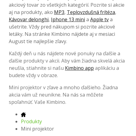
akciový tovar zo všetkých kategórií. Pozrite si akcie
aj na produkty, ako
MP3
,
Teplovzdušná frítéza
,
Kávovar delonghi
,
Iphone 13 mini
a
Apple tv
a
ušetrite. Vždy pred nákupom si pozrite akciové
letáky. Na stránke Kimbino nájdete aj v mesiaci
August tie najlepšie zľavy.
Každý deň u nás nájdete nové ponuky na ďalšie a
ďalšie produkty v akcii. Aby vám žiadna skvelá akcia
neušla, stiahnite si našu
Kimbino app
aplikáciu a
budete vždy v obraze.
Mini projektor v zľave a mnoho ďalšieho. Žiadna
akcia vám už neunikne. Na nás sa môžete
spoľahnúť. Vaše Kimbino.
Produkty
Mini projektor