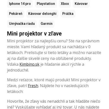
Iphone 14 pro
Playstation
Xbox
Kávovar
Pekáreň
Kávovar delonghi
Práčka
Umývačka riadu
Garmin
Mini projektor v zľave
Mini projektor za najlepšiu cenu? Ste na správnom
mieste. Vami hľadaný produkt sa nachádza v 0
letákoch. Prelistujte si tieto letáky a možno narazíte
aj na ďalšie skvelé ceny na obľúbené produkty.
Vďaka
Kimbino.sk
je hľadanie akcií rýchle a
jednoduché.
Medzi reťazce, ktoré majú produkt Mini projektor v
zľave, patrí
Fresh
. Nájdete ho v nasledujúcich
letákoch:
Hovoríte, že zľavy vás nenadchli a tak hľadáte niečo
iné? Vyskúšajte vyhľadať aj iný tovar. U nás nájdete