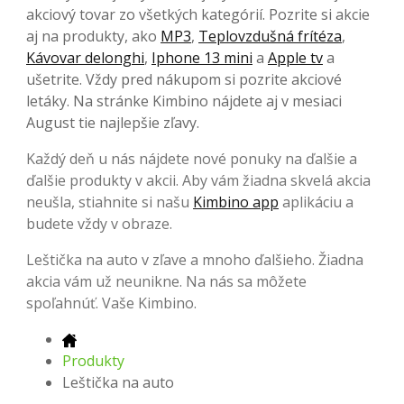
akciový tovar zo všetkých kategórií. Pozrite si akcie
aj na produkty, ako
MP3
,
Teplovzdušná frítéza
,
Kávovar delonghi
,
Iphone 13 mini
a
Apple tv
a
ušetrite. Vždy pred nákupom si pozrite akciové
letáky. Na stránke Kimbino nájdete aj v mesiaci
August tie najlepšie zľavy.
Každý deň u nás nájdete nové ponuky na ďalšie a
ďalšie produkty v akcii. Aby vám žiadna skvelá akcia
neušla, stiahnite si našu
Kimbino app
aplikáciu a
budete vždy v obraze.
Leštička na auto v zľave a mnoho ďalšieho. Žiadna
akcia vám už neunikne. Na nás sa môžete
spoľahnúť. Vaše Kimbino.
Produkty
Leštička na auto