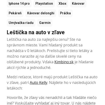
Iphone 14 pro
Playstation
Xbox
Kávovar
Pekáreň
Kávovar delonghi
Práčka
Umývačka riadu
Garmin
Leštička na auto v zľave
Leštička na auto za najlepšiu cenu? Ste na
správnom mieste. Vami hľadaný produkt sa
nachádza v 0 letákoch. Prelistujte si tieto letáky a
možno narazíte aj na ďalšie skvelé ceny na
obľúbené produkty. Vďaka
Kimbino.sk
je hľadanie
akcií rýchle a jednoduché.
Medzi reťazce, ktoré majú produkt Leštička na auto
v zľave, patrí
Auto Kelly
. Nájdete ho v nasledujúcich
letákoch:
Hovoríte, že zľavy vás nenadchli a tak hľadáte niečo
iné? Vyskúšajte vyhľadať aj iný tovar. U nás nájdete