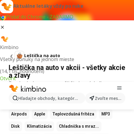
Aktuálne letáky vždy po ruke
Pridať do Chrome - ZADARMO
Kimbino
Leštička na auto
Všetky ponuky na jednom mieste
Leštička na auto v akcii - všetky akcie
(14,1 tis. hodnotení)
a zľavy
Otvoriť
Pre daný výraz sme nenašli žiadne výsledky.
Ďalšie obľúbené produkty
Hľadajte obchody, kategórie, produkty...
Zvoľte mesto
Samsung
Iphone
Xiaomi
Apple Watch
Airpods
Apple
Teplovzdušná frítéza
MP3
Disk
Klimatizácia
Chladnička s mraz...