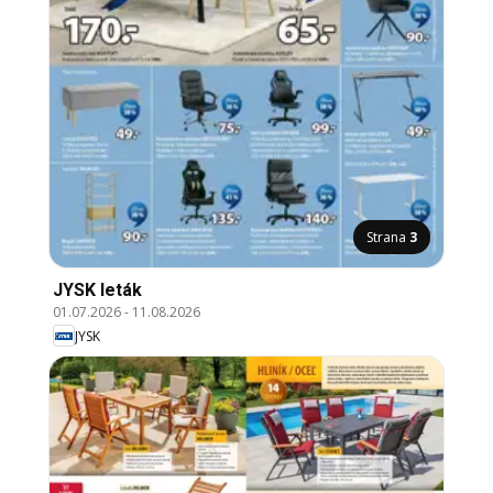
Strana
3
JYSK leták
01.07.2026
-
11.08.2026
JYSK