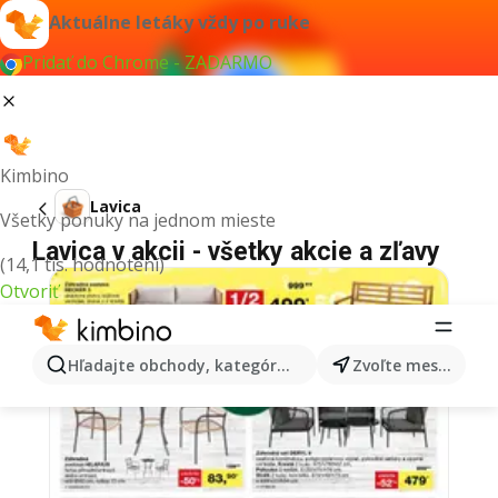
Aktuálne letáky vždy po ruke
Pridať do Chrome - ZADARMO
Kimbino
Lavica
Všetky ponuky na jednom mieste
Lavica v akcii - všetky akcie a zľavy
(14,1 tis. hodnotení)
Otvoriť
Hľadajte obchody, kategórie, produkty...
Zvoľte mesto