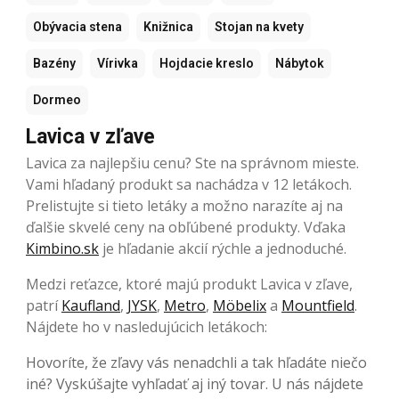
Obývacia stena
Knižnica
Stojan na kvety
Bazény
Vírivka
Hojdacie kreslo
Nábytok
Dormeo
Lavica v zľave
Lavica za najlepšiu cenu? Ste na správnom mieste.
Vami hľadaný produkt sa nachádza v 12 letákoch.
Prelistujte si tieto letáky a možno narazíte aj na
ďalšie skvelé ceny na obľúbené produkty. Vďaka
Kimbino.sk
je hľadanie akcií rýchle a jednoduché.
Medzi reťazce, ktoré majú produkt Lavica v zľave,
patrí
Kaufland
,
JYSK
,
Metro
,
Möbelix
a
Mountfield
.
Nájdete ho v nasledujúcich letákoch:
Hovoríte, že zľavy vás nenadchli a tak hľadáte niečo
iné? Vyskúšajte vyhľadať aj iný tovar. U nás nájdete