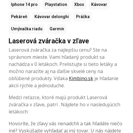
Iphone 14 pro
Playstation
Xbox
Kávovar
Pekáreň
Kávovar delonghi
Práčka
Umývačka riadu
Garmin
Laserová zváračka v zľave
Laserová zváračka za najlepšiu cenu? Ste na
správnom mieste. Vami hľadaný produkt sa
nachádza v 0 letákoch. Prelistujte si tieto letáky a
možno narazíte aj na ďalšie skvelé ceny na
obľúbené produkty. Vďaka
Kimbino.sk
je hľadanie
akcií rýchle a jednoduché.
Medzi reťazce, ktoré majú produkt Laserová
zváračka v zľave, patrí . Nájdete ho v nasledujúcich
letákoch:
Hovoríte, že zľavy vás nenadchli a tak hľadáte niečo
iné? Vyskúšajte vyhľadať aj iný tovar. U nás nájdete