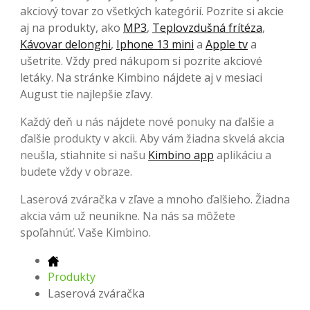
akciový tovar zo všetkých kategórií. Pozrite si akcie
aj na produkty, ako
MP3
,
Teplovzdušná frítéza
,
Kávovar delonghi
,
Iphone 13 mini
a
Apple tv
a
ušetrite. Vždy pred nákupom si pozrite akciové
letáky. Na stránke Kimbino nájdete aj v mesiaci
August tie najlepšie zľavy.
Každý deň u nás nájdete nové ponuky na ďalšie a
ďalšie produkty v akcii. Aby vám žiadna skvelá akcia
neušla, stiahnite si našu
Kimbino app
aplikáciu a
budete vždy v obraze.
Laserová zváračka v zľave a mnoho ďalšieho. Žiadna
akcia vám už neunikne. Na nás sa môžete
spoľahnúť. Vaše Kimbino.
Produkty
Laserová zváračka