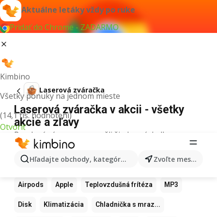
Aktuálne letáky vždy po ruke
Pridať do Chrome - ZADARMO
Kimbino
Laserová zváračka
Všetky ponuky na jednom mieste
Laserová zváračka v akcii - všetky
(14,1 tis. hodnotení)
akcie a zľavy
Otvoriť
Pre daný výraz sme nenašli žiadne výsledky.
Ďalšie obľúbené produkty
Hľadajte obchody, kategórie, produkty...
Zvoľte mesto
Samsung
Iphone
Xiaomi
Apple Watch
Airpods
Apple
Teplovzdušná frítéza
MP3
Disk
Klimatizácia
Chladnička s mraz...