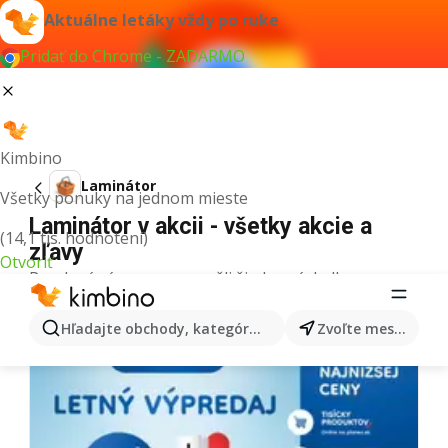
Aktuálne letáky vždy po ruke
Pridať do Chrome - ZADARMO
Kimbino
Laminátor
Všetky ponuky na jednom mieste
Laminátor v akcii - všetky akcie a
(14,1 tis. hodnotení)
zľavy
Otvoriť
Pre daný výraz sme nenašli žiadne výsledky.
Ďalšie letáky z kategórie
Hľadajte obchody, kategórie, produkty...
Zvoľte mesto