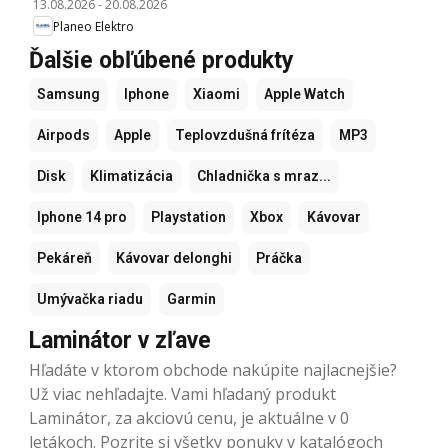
13.08.2026
-
20.08.2026
Planeo Elektro
Ďalšie obľúbené produkty
Samsung
Iphone
Xiaomi
Apple Watch
Airpods
Apple
Teplovzdušná frítéza
MP3
Disk
Klimatizácia
Chladnička s mraz...
Iphone 14 pro
Playstation
Xbox
Kávovar
Pekáreň
Kávovar delonghi
Práčka
Umývačka riadu
Garmin
Laminátor v zľave
Hľadáte v ktorom obchode nakúpite najlacnejšie?
Už viac nehľadajte. Vami hľadaný produkt
Laminátor, za akciovú cenu, je aktuálne v 0
letákoch. Pozrite si všetky ponuky v katalógoch